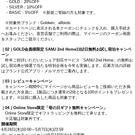
・GOLD：20%OFF
・SILVER：10%OFF
・BASIC：5%OFF ※新規ご登録の方も対象です。
※対象外ブランド：Goldwin、allbirds
※カートページに表示される本クーポンにチェックを入れ、購入手続き
へお進みください。直営店舗でご利用の際は、マイページのクーポン画面
をスタッフにご提示ください。
｜02｜GOLD会員様限定 SANU 2nd Home1泊2日無料お試し宿泊キャンペ
ーン
昨年ご好評いただいたシェア別荘サービス「SANU 2nd Home」の無料お
試し宿泊券が抽選で当たる特別企画を今年も実施します。応募方法の詳細
はブランド公式アプリ・メルマガでご案内します。
｜03｜レビューキャンペーン
キャンペーン期間中にマイページから商品レビューをご投稿いただき掲
載された方全員に、1製品につき通常の2倍となる100ポイントをプレゼント
します。※以前に購入した商品も対象です。
｜04｜Online Store限定「母の日ギフト無料キャンペーン」
Online Store限定でギフトラッピングを無料にて承ります。
※店舗は対象外です。
開催期間
4月24日(木)10:00～5月7日(水)23:59
※レビューキャンペーンは5月14日(火)まで実施