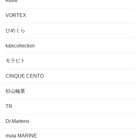
Refre
VORTEX
ひめくら
k&kcollection
モラビト
CINQUE CENTO
杉山輪業
TR
Dr.Martens
muta MARINE