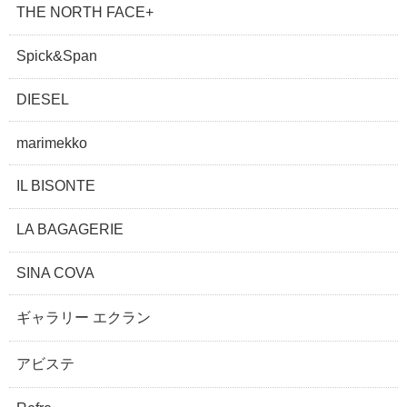
THE NORTH FACE+
Spick&Span
DIESEL
marimekko
IL BISONTE
LA BAGAGERIE
SINA COVA
ギャラリー エクラン
アビステ