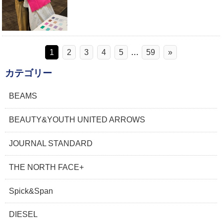
1
2
3
4
5
…
59
»
カテゴリー
BEAMS
BEAUTY&YOUTH UNITED ARROWS
JOURNAL STANDARD
THE NORTH FACE+
Spick&Span
DIESEL