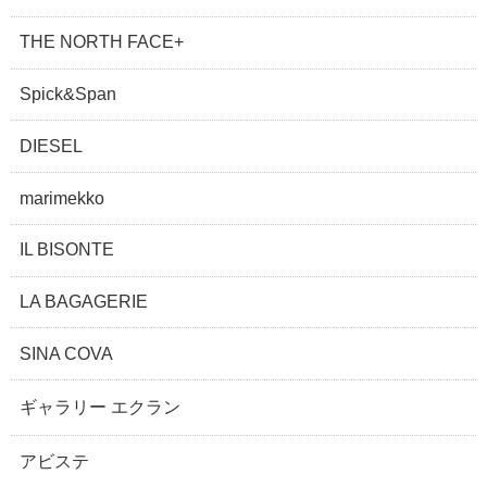
THE NORTH FACE+
Spick&Span
DIESEL
marimekko
IL BISONTE
LA BAGAGERIE
SINA COVA
ギャラリー エクラン
アビステ