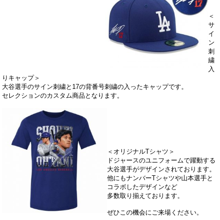
＜
サ
イ
ン
刺
繍
入
りキャップ＞
大谷選手のサイン刺繍と17の背番号刺繍の入ったキャップです。
セレクションのカスタム商品となります。
＜オリジナルTシャツ＞
ドジャースのユニフォームで躍動する
大谷選手がデザイン
されております。
他にもナンバーTシャツや山本選手と
コラボしたデザインなど
多数取り揃えております。
ぜひこの機会にご来場ください。