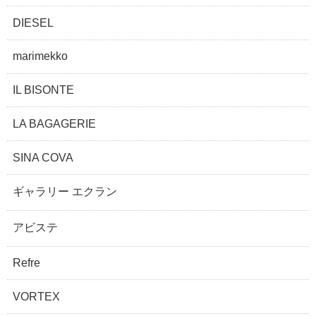
DIESEL
marimekko
IL BISONTE
LA BAGAGERIE
SINA COVA
ギャラリー エクラン
アビステ
Refre
VORTEX