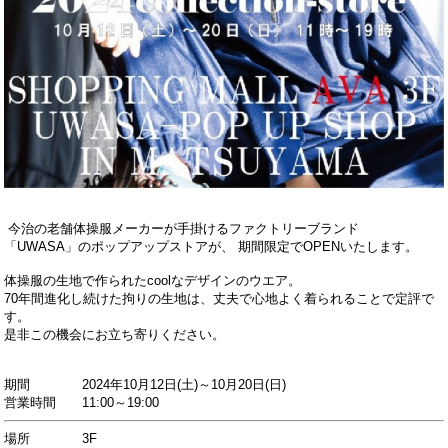
今治の老舗体操服メーカーが手掛けるファクトリーブランド
「UWASA」の
ポップアップストアが、
期間限定でOPENいたします。
体操服の生地で作られたcoolなデザインのウエア。
70年間進化し続けた拘りの生地は、
丈夫で心地よく
着られることで定評で
す。
是非この機会にお立ち寄りください。
期間
2024年10月12日(土)～10月20日(日)
営業時間 11:00～19
:00
場所 3F