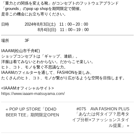
「重力との関係を変える靴」がコンセプトのフットウェアブランド
「grounds」のpop up shopを期間限定で開催。
是非この機会にお立ち寄りください。
日時 2024年8月3日(土) 11：00～20：00
8月4日(日) 11：00～19：00
場所 3F
IAAAM(松山市千舟町)
ショップコンセプトは「ギャップ、連鎖」。
洋服は着てみないとわからない。だからこそ楽しい。
ヒト、コト、モノを繋ぐ不思議な力。
IAAAMのフィルターを通して、FASHIONを楽しみ、
たくさんのヒト、コト、モノが繋がり広がるような空間を目指します。
<IAAAMオフィシャルサイト>
https://www.iaaam-matsuyama.com/
#075 AVA FASHION PLUS
« POP UP STORE「DD4D
「あなたは何タイプ？思考タ
BEER TEE」期間限定OPEN
イプ分析×ファッションスタイ
ル提案」 »