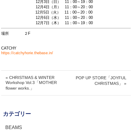
12月3日（日） 11：00～19：00
12月4日（月） 11：00～20：00
12月5日（火） 11：00～20：00
12月6日（水） 11：00～20：00
12月7日（木） 11：00～19：00
場所 ２F
CATCHY
https://catchyhorie.thebase.in/
« CHRISTMAS & WINTER
POP UP STORE「JOYFUL
Workshop Vol.3「MOTHER
CHRISTMAS」 »
flower works.」
カテゴリー
BEAMS