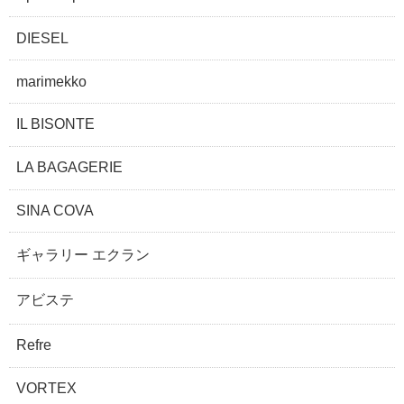
DIESEL
marimekko
IL BISONTE
LA BAGAGERIE
SINA COVA
ギャラリー エクラン
アビステ
Refre
VORTEX