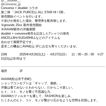
@__doublet__
@converse_jp
Converse × doublet コラボ
第二弾 「JACK PURCELL ALL STAR HI / DB」
発売開始イベントを行います。
※並びが発生した場合、整理券を配布致します。
②grounds 25ss 新作発売開始
③IAAAM新作の洋服展開
doublet × converse発売を記念したTシャツの発売
ANCELLMやSUGARHILLなどのアイテムも
合わせて展開予定です。
是非この機会にAVA松山 1Fにお立ち寄りくださいませ。
日時 2025年4月26日(土) ・ 4月27日(日） 11：00～20：00 ※27
日(日)は19:00まで
場所 1F
IAAAM(松山市千舟町)
ショップコンセプトは「ギャップ、連鎖」。
洋服は着てみないとわからない。だからこそ楽しい。
ヒト、コト、モノを繋ぐ不思議な力。
IAAAMのフィルターを通して、FASHIONを楽しみ、
たくさんのヒト、コト、モノが繋がり広がるような空間を目指します。