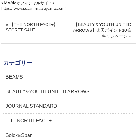
<IAAAMオフィシャルサイト>
https://www.iaaam-matsuyama.com/
« 【THE NORTH FACE+】
【BEAUTY＆YOUTH UNITED
SECRET SALE
ARROWS】楽天ポイント10倍
キャンペーン »
カテゴリー
BEAMS
BEAUTY&YOUTH UNITED ARROWS
JOURNAL STANDARD
THE NORTH FACE+
Spick&Span