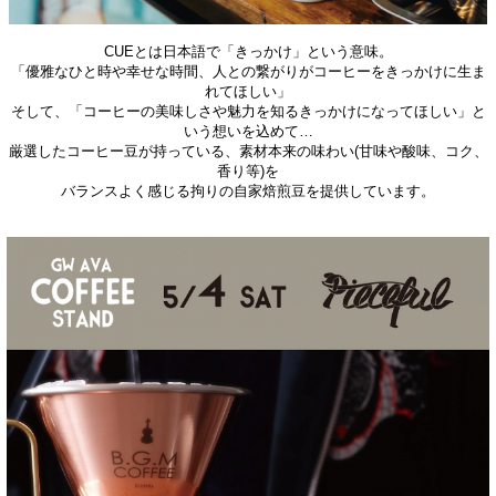
CUEとは日本語で「きっかけ」という意味。
「優雅なひと時や幸せな時間、人との繋がりが
コーヒーをきっかけに生ま
れ
てほしい」
そして、「コーヒーの美味しさ
や魅力を知るきっかけになってほしい」
と
いう想いを込めて…
厳選したコー
ヒー豆が持っている、素材本来の味わ
い(甘味や酸味、コク、
香り等)を
バランス
よく感じる拘りの自家焙煎豆を提
供しています。