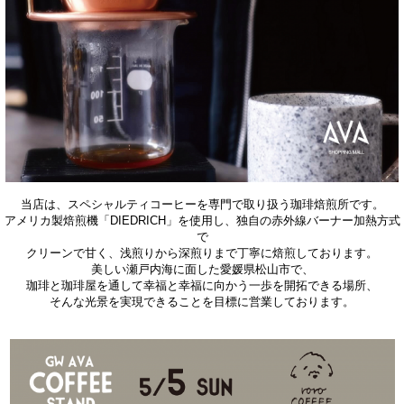
当店は、スペシャルティコーヒーを
専門で取り扱う珈琲焙煎所です。
アメリカ製焙煎機「DIEDRICH」を使用し、
独自の赤外線バーナー加熱方式
で
クリーンで甘く、浅煎りから深煎りまで
丁寧に焙煎しております。
美しい瀬戸内海に面した愛媛県松山市で、
珈琲と珈琲屋を通して幸福と幸福に向かう一歩を
開拓できる場所、
そんな光景を実現できることを目標に営業しております。