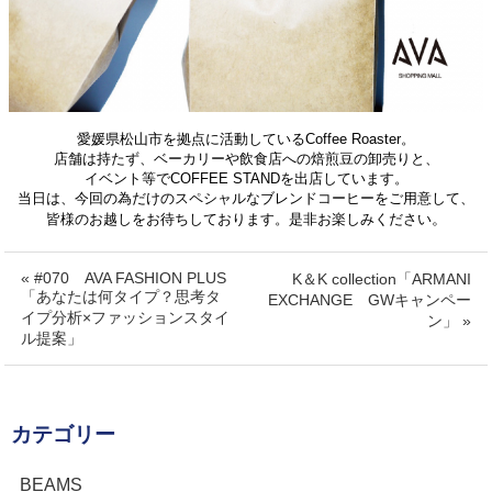
愛媛県松山市を拠点に活動している
Coffee Roaster。
店舗は持たず、ベーカ
リーや飲食店への焙煎豆の卸売りと、
イベント等でCOFFEE STANDを出店し
ています。
当日は、今回の為だけのスペシャルな
ブレンドコーヒーをご用意して、
。
皆様の
お越しをお待ちしております。
是非お楽しみください
« #070 AVA FASHION PLUS
K＆K collection「ARMANI
「あなたは何タイプ？思考タ
EXCHANGE GWキャンペー
イプ分析×ファッションスタイ
ン」 »
ル提案」
カテゴリー
BEAMS