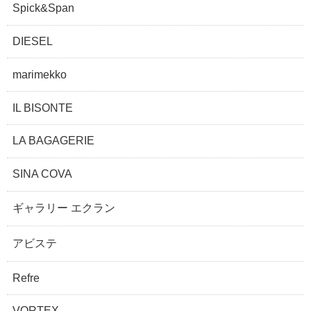
Spick&Span
DIESEL
marimekko
IL BISONTE
LA BAGAGERIE
SINA COVA
ギャラリー エクラン
アビステ
Refre
VORTEX