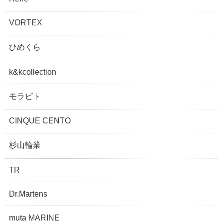
VORTEX
ひめくら
k&kcollection
モラビト
CINQUE CENTO
杉山輪業
TR
Dr.Martens
muta MARINE