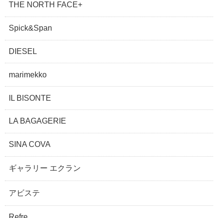
THE NORTH FACE+
Spick&Span
DIESEL
marimekko
IL BISONTE
LA BAGAGERIE
SINA COVA
ギャラリー エクラン
アビステ
Refre