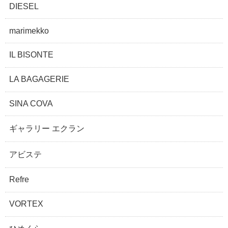
DIESEL
marimekko
IL BISONTE
LA BAGAGERIE
SINA COVA
ギャラリー エクラン
アビステ
Refre
VORTEX