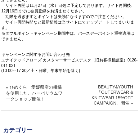
サイト再開は11月27日（水）目処に予定しております。サイト再開後、
12月16日までに会員登録をお済ませください。
期限を過ぎますとポイントは失効になりますのでご注意ください。
サイト再開時間など最新情報は当サイトにてアップデートしてまいりま
す。
※ダブルポイントキャンペーン期間中は、バースデーポイント重複適用は
できません。
キャンペーンに関するお問い合わせ先
ユナイテッドアローズ カスタマーサービスデスク（旧お客様相談室）0120-
011-031
(10:00～17:30／土・日曜、年末年始を除く)
BEAUTY&YOUTH
« ひめくら 愛媛県産の柑橘
「OUTERWEAR &
を使用した、ハーバリウムワ
KNITWEAR 15%OFF
ークショップ開催！
CAMPAIGN」開催 »
カテゴリー