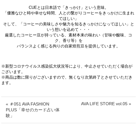
CUEとは日本語で「きっかけ」という意味。
「優雅なひと時や幸せな時間、人との繋がりコーヒーをきっかけに生まれ
てほしい」
そして、「コーヒーの美味しさや魅力を知るきっかけになってほしい」と
いう想いを込めて・・・
厳選したコーヒー豆が持っている、素材本来の味わい（甘味や酸味、コ
ク、香り等）を
バランスよく感じる拘りの自家焙煎豆を提供しています。
※新型コロナウイルス感染拡大状況等により、中止させていただく場合が
ございます。
※商品は数に限りがございますので、無くなり次第終了とさせていただき
ます。
AVA LIFE STORE vol.05 »
« ＃051 AVA FASHION
PLUS「幸せのカード占い体
験」