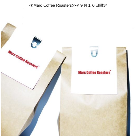
≪Marc Coffee Roasters≫※９月１０日限定