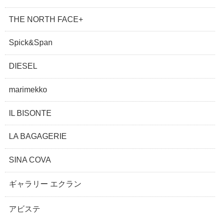
THE NORTH FACE+
Spick&Span
DIESEL
marimekko
IL BISONTE
LA BAGAGERIE
SINA COVA
ギャラリー エクラン
アビステ