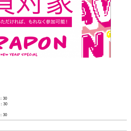
5：30
0
30