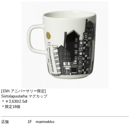
[15th アニバーサリー限定]
Siirtolapuutarha マグカップ
＊￥3,630/2.5dl
＊限定18個
店舗 1F marimekko