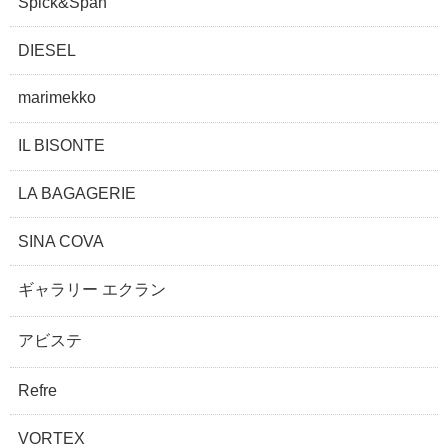
Spick&Span
DIESEL
marimekko
IL BISONTE
LA BAGAGERIE
SINA COVA
ギャラリー エクラン
アビステ
Refre
VORTEX