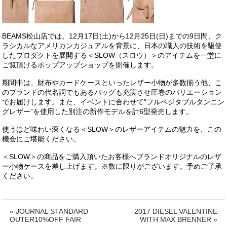
BEAMS松山店では、12月17日(土)から12月25日(日)までの9日間、ク
ラシカルなアメリカンカジュアルを背景に、日本の職人の技術を駆使
したプロダクトを展開する＜SLOW（スロウ）＞のアイテムを一堂に
ご覧頂けるポップアップショップを開催します。
期間中は、財布やカードケースといったレザー小物が多数揃う他、こ
のブランドの代名詞でもあるバッグも充実させ圧巻のバリエーション
でお届けします。また、イベントに合わせて”フルベジタブルタンニン
グレザー”を使用した別注の新作モデルを計6型発売します。
使うほど味わい深くなる＜SLOW＞のレザーアイテムの魅力を、この
機会にご堪能ください。
＜SLOW＞の商品をご購入頂いたお客様へブランドオリジナルのレザ
ー小物ケースを差し上げます。※数に限りがございます。予めご了承
ください。
« JOURNAL STANDARD
2017 DIESEL VALENTINE
OUTER10%OFF FAIR
WITH MAX BRENNER »