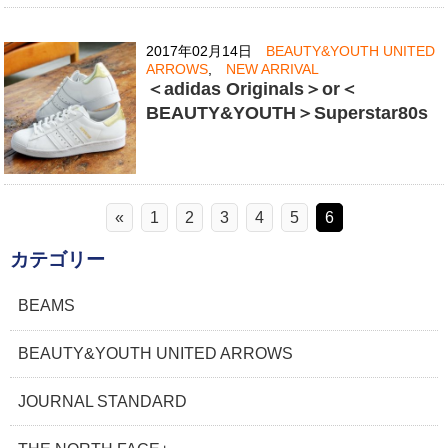
2017年02月14日
BEAUTY&YOUTH UNITED
ARROWS
,
NEW ARRIVAL
＜adidas Originals＞or＜
BEAUTY&YOUTH＞Superstar80s
«
1
2
3
4
5
6
カテゴリー
BEAMS
BEAUTY&YOUTH UNITED ARROWS
JOURNAL STANDARD