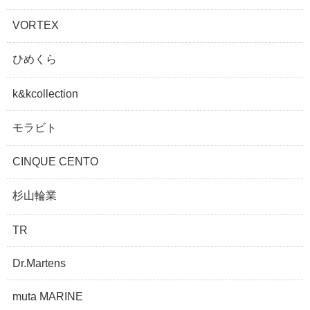
VORTEX
ひめくら
k&kcollection
モラビト
CINQUE CENTO
杉山輪業
TR
Dr.Martens
muta MARINE