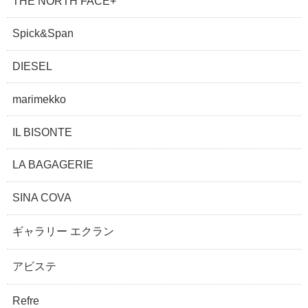
THE NORTH FACE+
Spick&Span
DIESEL
marimekko
IL BISONTE
LA BAGAGERIE
SINA COVA
ギャラリー エクラン
アビステ
Refre