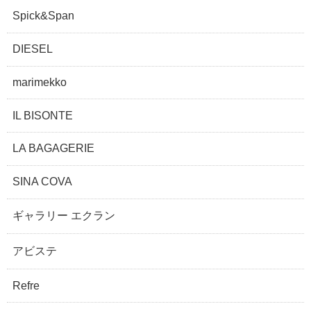
Spick&Span
DIESEL
marimekko
IL BISONTE
LA BAGAGERIE
SINA COVA
ギャラリー エクラン
アビステ
Refre