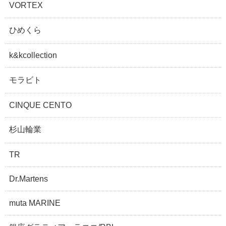
VORTEX
ひめくら
k&kcollection
モラビト
CINQUE CENTO
杉山輪業
TR
Dr.Martens
muta MARINE