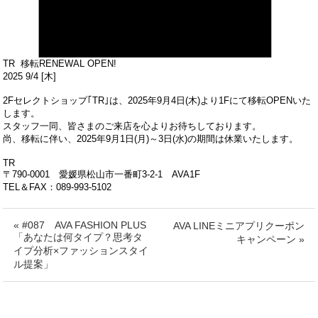
TR 移転RENEWAL OPEN!
2025 9/4 [木]
2Fセレクトショップ｢TR｣
は、2025年9月4日(木)より1Fにて移転OPENいた
します。
スタッフ一同、皆さまのご来店を心よりお待ちしております。
尚、移転に伴い、2025年9月1日(月)～3日(水)の期間は
休業いたします。
TR
〒790-0001 愛媛県松山市一番町3-2-1 AVA1F
TEL＆FAX：089-993-5102
« #087 AVA FASHION PLUS
AVA LINEミニアプリクーポン
「あなたは何タイプ？思考タ
キャンペーン »
イプ分析×ファッションスタイ
ル提案」