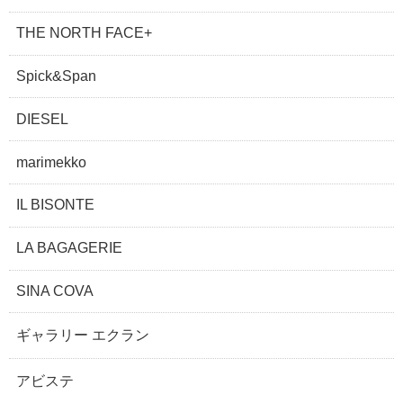
THE NORTH FACE+
Spick&Span
DIESEL
marimekko
IL BISONTE
LA BAGAGERIE
SINA COVA
ギャラリー エクラン
アビステ