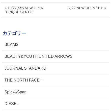
« 10/22(sat) NEW OPEN
2/22 NEW OPEN ”TR” »
”CINQUE CENTO”
カテゴリー
BEAMS
BEAUTY&YOUTH UNITED ARROWS
JOURNAL STANDARD
THE NORTH FACE+
Spick&Span
DIESEL