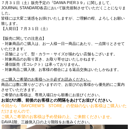
７月３１日（土）販売予定の『DAIWA PIER３９』に関しまして、
JOURNAL STANDARD各店において販売規制させていただくことになりま
した。
皆様には大変ご迷惑をお掛けいたしますが、ご理解の程、よろしくお願い
致します。
【入荷日】７
月３１
日（土）
【販売に関しての注意点】
・対象商品のご購入は、お一人様一日一商品にあたり、一点限りとさせて
いただきます。
・店舗によって、型・カラー・サイズが揃わない店舗もございます。
・対象商品のお取り置き、お取り寄せはいたしかねます。
・通信販売（Eコレクト）は承っておりません。
・対象商品ご購入後、お客様の都合による返品交換はいたしかねます。
≪ご購入ご希望のお客様へ≫※必ずお読みください。
商品には数に限りがございますので、お並びのお客様から優先的にご案内
させていただきます。
ご希望のお客様は、専用入場口から順番にお並びください。
お並びの際、前後のお客様との間隔をあけてお並びください。
今回から「BAYCREW’S STORE」の登録のないお客様はご購入いた
だけませんので、
ご購入ご希望のお客様は予め登録の上、ご来館くださいませ
。
➀AVA1階、三越側入口の上り階段をお進みください。