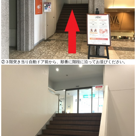
②３階突き当り自動ドア前から、順番に階段に沿ってお並びください。