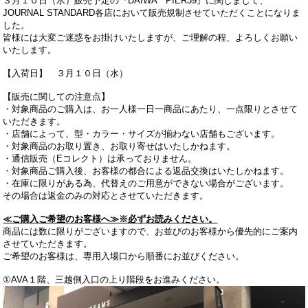
３月１０日（水）販売予定の『DAIWA PIER39』に関しまして、
JOURNAL STANDARD各店において販売規制させていただくことになりま
した。
皆様には大変ご迷惑をお掛けいたしますが、ご理解の程、よろしくお願い
いたします。
【入荷日】 ３月１０日（水）
【販売に関しての注意点】
・対象商品のご購入は、お一人様一日一商品にあたり、一点限りとさせて
いただきます。
・店舗によって、型・カラー・サイズが揃わない店舗もございます。
・対象商品のお取り置き、お取り寄せはいたしかねます。
・通信販売（Eコレクト）は承っておりません。
・対象商品ご購入後、お客様の都合による返品交換はいたしかねます。
・在庫に限りがある為、代替えのご用意ができない場合がございます。
その場合は返金のみの対応とさせていただきます。
≪ご購入ご希望のお客様へ≫※必ずお読みください。
商品には数に限りがございますので、お並びのお客様から優先的にご案内
させていただきます。
ご希望のお客様は、専用入場口から順番にお並びください。
①AVA１階、三越側入口の上り階段をお進みください。