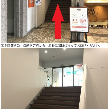
②３階突き当り自動ドア前から、順番に階段に沿ってお並びください。