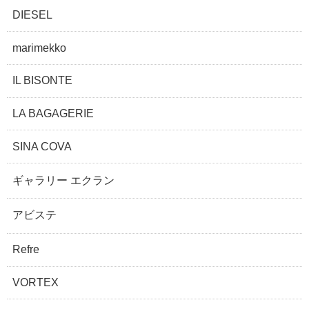
DIESEL
marimekko
IL BISONTE
LA BAGAGERIE
SINA COVA
ギャラリー エクラン
アビステ
Refre
VORTEX