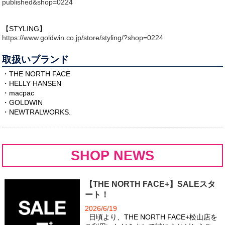
published&shop=0224
【STYLING】
https://www.goldwin.co.jp/store/styling/?shop=0224
取扱いブランド
・THE NORTH FACE
・HELLY HANSEN
・macpac
・GOLDWIN
・NEWTRALWORKS.
SHOP NEWS
【THE NORTH FACE+】SALEスタ
ート！
2026/6/19
日頃より、THE NORTH FACE+松山店を