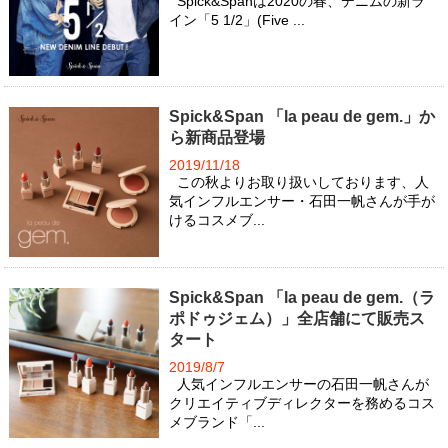
Spick&Spanは2020の春、デニムの新ラ
イン「5 1/2」(Five ...
Spick&Span 「la peau de gem.」か
ら新商品登場
2019/11/18
この秋よりお取り扱いしております、人
気インフルエンサー・石田一帆さんが手が
けるコスメブ...
Spick&Span 「la peau de gem.（ラ
ポドゥジェム）」全店舗にて販売ス
タート
2019/8/7
人気インフルエンサーの石田一帆さんが
クリエイティブディレクターを務めるコス
メブランド「...