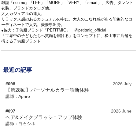
雑誌「non-no」「LEE」「MORE」「VERY」「smart」、広告、タレント
衣装、ブランドカタログ他。
大人カジュアルの達人。
リラックス感のあるカジュアルの中に、大人のこなれ感がある印象的なコ
ーディネートで人気。愛媛県出身。
●協力 : 子供服ブランド「PETITMIG」⁡⁡
@petitmig_official
「世界中の子どもたちへ笑顔を届ける」をコンセプトに、松山市に店舗を
構える子供服ブランド
最近の記事
#098
2026 July
【第28回】パーソナルカラー診断体験
講師：Aprire
#097
2026 June
ヘア&メイクブラッシュアップ体験
講師：白石シホ