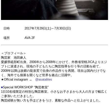
日時
2017年7月29日(土)～7月30日(日)
場所
AVA 2F
＜プロフィール＞
陶芸家 池田麻人
愛媛県砥部町出身。2006年から2008年にかけて、外務省管轄JICAよりエジ
プトに派遣され、現地の子どもたちに陶芸指導を行う等の活動を経て、
2008年以降は故郷の龍泉窯で自身の作品作りを再開。現在は国内だけでな
く、海外でも個展を開くなど世界を拠点に活躍中。
★Offcial instagram →
@asatalites
■
Special WORKSHOP “陶芸教室”
1日10名様限定の特別な陶芸教室。小さなお子さまから大人の方まで幅広く
ご参加いただきました。
陶芸経験が無い方も手ほどきをうけ、素敵な作品へと仕上がりました。