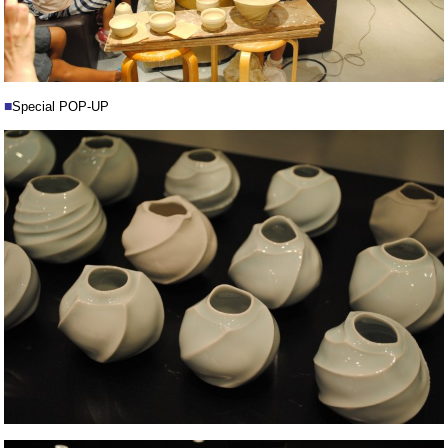
■
Special POP-UP