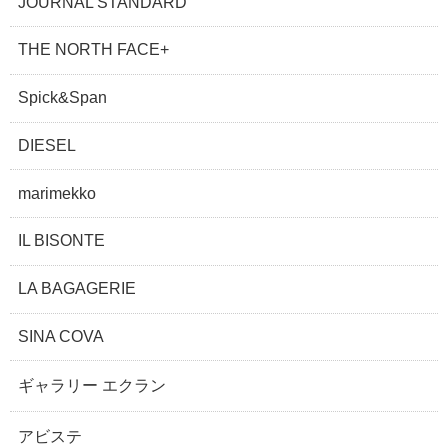
JOURNAL STANDARD
THE NORTH FACE+
Spick&Span
DIESEL
marimekko
IL BISONTE
LA BAGAGERIE
SINA COVA
ギャラリー エクラン
アビステ