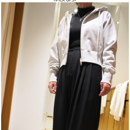
<PICK UP.3
>