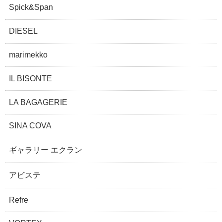
Spick&Span
DIESEL
marimekko
IL BISONTE
LA BAGAGERIE
SINA COVA
ギャラリー エクラン
アビステ
Refre