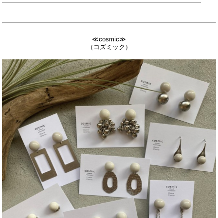
≪cosmic≫
（コズミック）